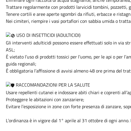
Eliminare ogni raccolta di acqua stagnante, anche temporanea, d
Trattare regolarmente con prodotti larvicidi tombini, pozzetti, g
Tenere cortili e aree aperte sgombri da rifiuti, erbacce e ristagn
Nei cimiteri, riempire i vasi portafiori con sabbia umida o tratta
USO DI INSETTICIDI (ADULTICIDI)
Gli interventi adulticidi possono essere effettuati solo in via 
ASL;
È vietato l’uso di prodotti tossici per l’uomo, per le api o per 
guida regionali;
È obbligatoria l’affissione di avvisi almeno 48 ore prima del tra
RACCOMANDAZIONI PER LA SALUTE
Usare repellenti cutanei e indossare abiti chiari e coprenti all’a
Proteggere le abitazioni con zanzariere;
Evitare l’esposizione in zone con forte presenza di zanzare, sop
L’ordinanza è in vigore dal 1° aprile al 31 ottobre di ogni anno.