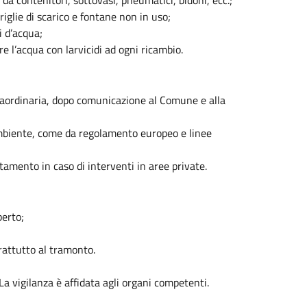
a contenitori, sottovasi, pneumatici, bidoni, ecc.;
riglie di scarico e fontane non in uso;
i d’acqua;
re l’acqua con larvicidi ad ogni ricambio.
straordinaria, dopo comunicazione al Comune e alla
l’ambiente, come da regolamento europeo e linee
ttamento in caso di interventi in aree private.
perto;
rattutto al tramonto.
 La vigilanza è affidata agli organi competenti.