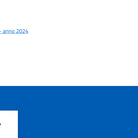
i - anno 2024
?