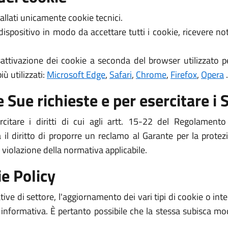
allati unicamente cookie tecnici.
 dispositivo in modo da accettare tutti i cookie, ricevere 
attivazione dei cookie a seconda del browser utilizzato pe
ù utilizzati:
Microsoft Edge
,
Safari
,
Chrome
,
Firefox
,
Opera
.
 Sue richieste e per esercitare i S
ercitare i diritti di cui agli artt. 15-22 del Regolame
a il diritto di proporre un reclamo al Garante per la protez
 violazione della normativa applicabile.
e Policy
ive di settore, l'aggiornamento dei vari tipi di cookie o i
 informativa. È pertanto possibile che la stessa subisca mod