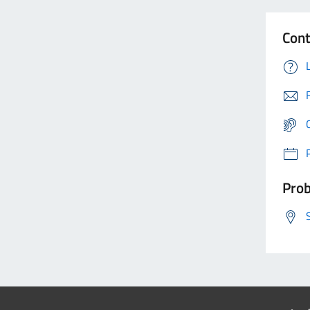
Cont
Prob