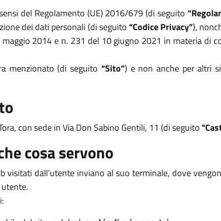
i sensi del Regolamento (UE) 2016/679 (di seguito
“Regola
zione dei dati personali (di seguito
“Codice Privacy”
), nonc
8 maggio 2014 e n. 231 del 10 giugno 2021 in materia di coo
opra menzionato (di seguito
“Sito”
) e non anche per altri s
to
i Tora, con sede in Via Don Sabino Gentili, 11 (di seguito
"Cast
 che cosa servono
 web visitati dall’utente inviano al suo terminale, dove veng
 utente.
i: