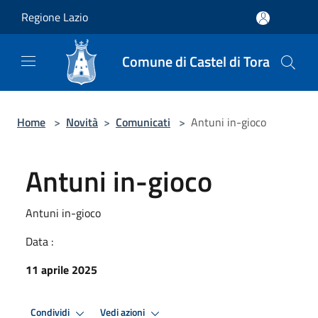
Salta al contenuto principale
Regione Lazio
Comune di Castel di Tora
Home
>
Novità
>
Comunicati
>
Antuni in-gioco
Antuni in-gioco
Antuni in-gioco
Data :
11 aprile 2025
Condividi
Vedi azioni