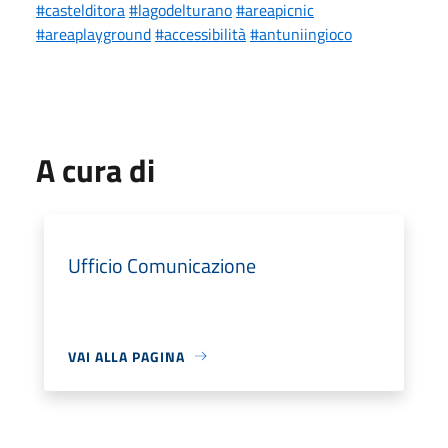
#castelditora
#lagodelturano
#areapicnic
#areaplayground
#accessibilità
#antuniingioco
A cura di
Ufficio Comunicazione
VAI ALLA PAGINA